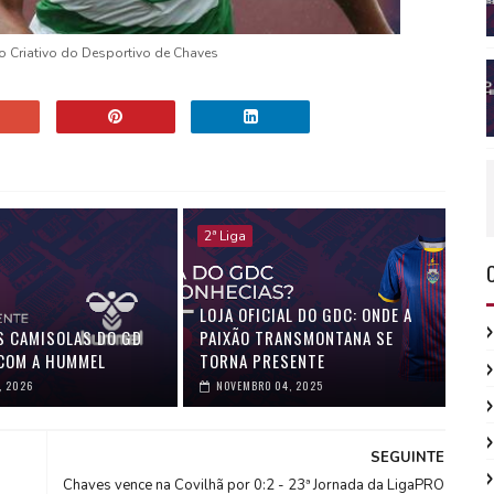
io Criativo do Desportivo de Chaves
2ª Liga
LOJA OFICIAL DO GDC: ONDE A
S CAMISOLAS DO GD
PAIXÃO TRANSMONTANA SE
COM A HUMMEL
TORNA PRESENTE
, 2026
NOVEMBRO 04, 2025
SEGUINTE
Chaves vence na Covilhã por 0:2 - 23ª Jornada da LigaPRO