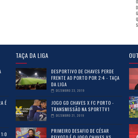
D
Q
S
TAÇA DA LIGA
OU
A
DESPORTIVO DE CHAVES PERDE
FRENTE AO PORTO POR 2:4 - TAÇA
DA LIGA
DEZEMBRO 23, 2019
A É
JOGO GD CHAVES X FC PORTO -
O
TRANSMISSÃO NA SPORTTV1
DEZEMBRO 21, 2019
PRIMEIRO DESAFIO DE CÉSAR
1:0
PEIXOTO É O JOGO CHAVES VS