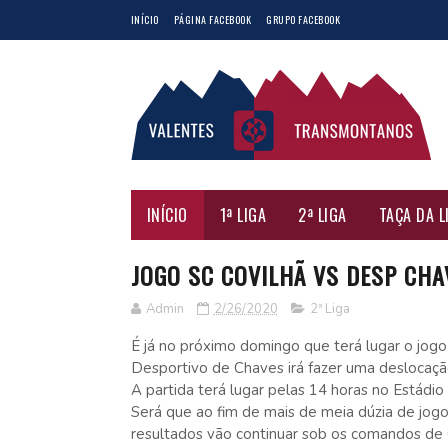
INÍCIO
PÁGINA FACEBOOK
GRUPO FACEBOOK
INÍCIO
1ª LIGA
2ª LIGA
TAÇA DA L
JOGO SC COVILHÃ VS DESP CHA
Admin
2/26/2020
2ª Liga
É já no próximo domingo que terá lugar o jogo
Desportivo de Chaves irá fazer uma deslocação 
A partida terá lugar pelas 14 horas no Estádio
Será que ao fim de mais de meia dúzia de jogos
resultados vão continuar sob os comandos de