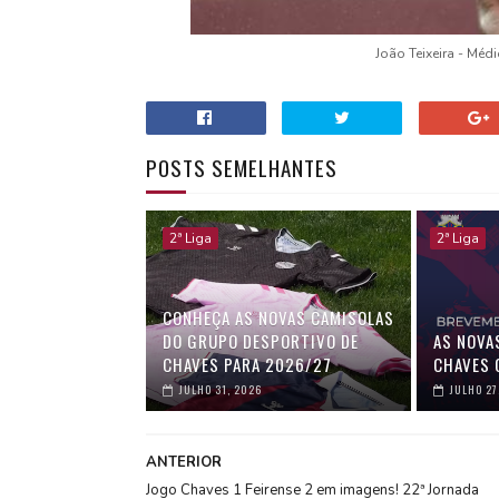
João Teixeira - Méd
POSTS SEMELHANTES
2ª Liga
2ª Liga
CONHEÇA AS NOVAS CAMISOLAS
DO GRUPO DESPORTIVO DE
AS NOVA
CHAVES PARA 2026/27
CHAVES 
JULHO 31, 2026
JULHO 27
ANTERIOR
Jogo Chaves 1 Feirense 2 em imagens! 22ª Jornada