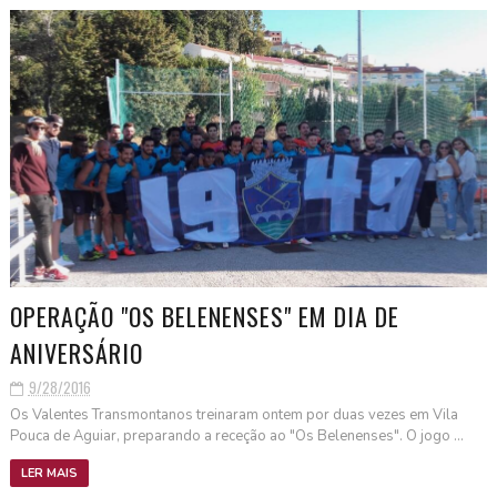
OPERAÇÃO "OS BELENENSES" EM DIA DE
ANIVERSÁRIO
9/28/2016
Os Valentes Transmontanos treinaram ontem por duas vezes em Vila
Pouca de Aguiar, preparando a receção ao "Os Belenenses". O jogo ...
LER MAIS