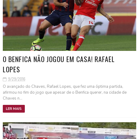
O BENFICA NÃO JOGOU EM CASA! RAFAEL
LOPES
9/29/2016
O avançado do Chaves, Rafael Lopes, que fez uma óptima partida,
afirmou no fim do jogo que apesar de o Benfica querer, na cidade de
Chaves n...
LER MAIS