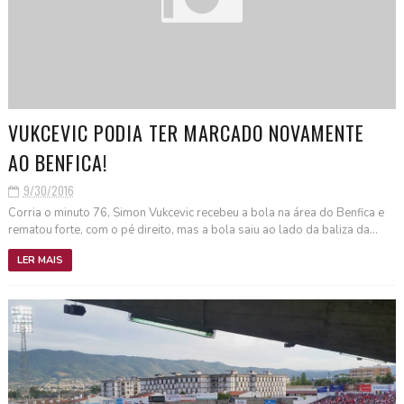
VUKCEVIC PODIA TER MARCADO NOVAMENTE
AO BENFICA!
9/30/2016
Corria o minuto 76, Simon Vukcevic recebeu a bola na área do Benfica e
rematou forte, com o pé direito, mas a bola saiu ao lado da baliza da...
LER MAIS