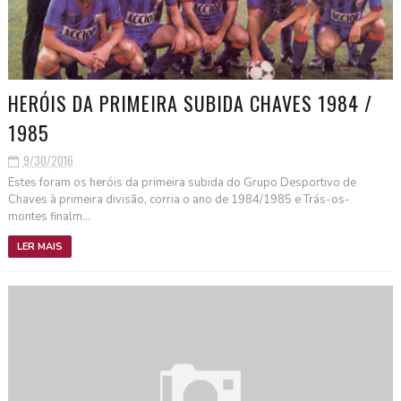
HERÓIS DA PRIMEIRA SUBIDA CHAVES 1984 /
1985
9/30/2016
Estes foram os heróis da primeira subida do Grupo Desportivo de
Chaves à primeira divisão, corria o ano de 1984/1985 e Trás-os-
montes finalm...
LER MAIS