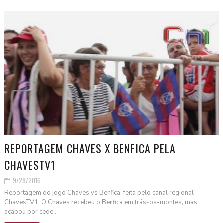
REPORTAGEM CHAVES X BENFICA PELA
CHAVESTV1
9/28/2016
Reportagem do jogo Chaves vs Benfica, feita pelo canal regional
ChavesTV1. O Chaves recebeu o Benfica em trás-os-montes, mas
acabou por cede...