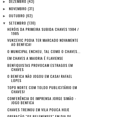
DEZEMBRO
(43)
►
NOVEMBRO
(31)
►
OUTUBRO
(62)
►
SETEMBRO
(130)
▼
HERÓIS DA PRIMEIRA SUBIDA CHAVES 1984 /
1985
VUKCEVIC PODIA TER MARCADO NOVAMENTE
AO BENFICA!
O MUNICIPAL ENCHEU, TAL COMO O CHAVES...
EM CHAVES A MAIORIA É FLAVIENSE
BENFIQUISTAS PROVOCAM ESTRAGOS EM
CHAVES
O BENFICA NÃO JOGOU EM CASA! RAFAEL
LOPES
TOPO NORTE COM TOLDO PUBLICITÁRIO EM
CHAVES!
CONFERÊNCIA DE IMPRENSA JORGE SIMÃO -
JOGO BENFICA
CHAVES TREINOU EM VILA POUCA HOJE
OPERAÇÃO "OS BELENENSES" EM DIA DE