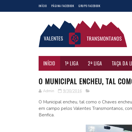
INÍCIO
PÁGINA FACEBOOK
GRUPO FACEBOOK
INÍCIO
1ª LIGA
2ª LIGA
TAÇA DA L
O MUNICIPAL ENCHEU, TAL COMO
Admin
9/30/2016
O Municipal encheu, tal como o Chaves encheu
em campo pelos Valentes Transmontanos, comp
Benfica.