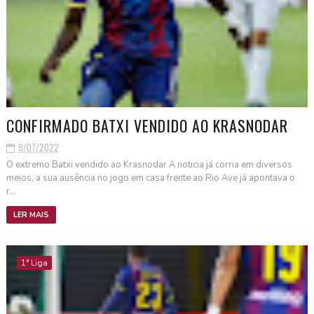
CONFIRMADO BATXI VENDIDO AO KRASNODAR
9/07/2022
O extremo Batxi vendido ao Krasnodar A noticia já corria em diversos
meios, a sua ausência no jogo em casa frente ao Rio Ave já apontava o
r...
LER MAIS
1ª Liga