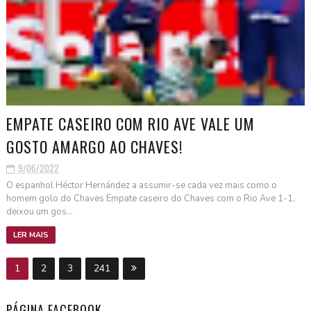
EMPATE CASEIRO COM RIO AVE VALE UM
GOSTO AMARGO AO CHAVES!
9/06/2022
O espanhol Héctor Hernández a assumir-se cada vez mais como o
homem golo do Chaves Empate caseiro do Chaves com o Rio Ave 1-1,
deixou um gos...
LER MAIS
1
2
3
241
PÁGINA FACEBOOK