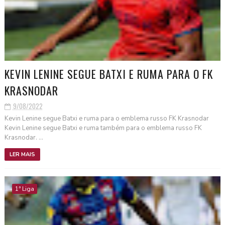
KEVIN LENINE SEGUE BATXI E RUMA PARA O FK
KRASNODAR
9/08/2022
Kevin Lenine segue Batxi e ruma para o emblema russo FK Krasnodar
Kevin Lenine segue Batxi e ruma também para o emblema russo FK
Krasnodar. ...
LER MAIS
1ª Liga