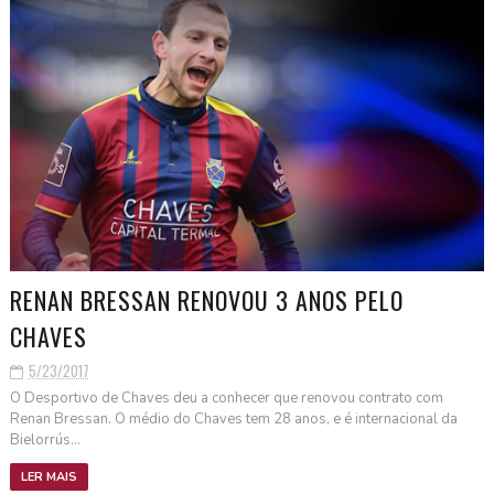
RENAN BRESSAN RENOVOU 3 ANOS PELO
CHAVES
5/23/2017
O Desportivo de Chaves deu a conhecer que renovou contrato com
Renan Bressan. O médio do Chaves tem 28 anos, e é internacional da
Bielorrús...
LER MAIS