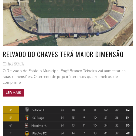
RELVADO DO CHAVES TERÁ MAIOR DIMENSÃO
5/28/2017
O Relvado do Estádio Municipal Engº Branco Teixeira vai aumentar as
suas dimensões. O terreno de jogo irá ter mais quatro metros de
comprime...
LER MAIS