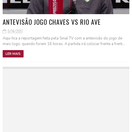
ANTEVISÃO JOGO CHAVES VS RIO AVE
5/14/2017
Aqui fica a reportagem feita pela Sinal TV com a antevisão do jogo de
mais logo, quando forem 16 horas. A partida irá colocar frente a frent...
LER MAIS