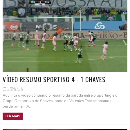
VÍDEO RESUMO SPORTING 4 - 1 CHAVES
5/24/2017
Aqui fica o vídeo contendo o resumo da partida entre o Sporting e o
Grupo Desportivo de Chaves, onde os Valentes Transmontanos
perderam em A...
LER MAIS