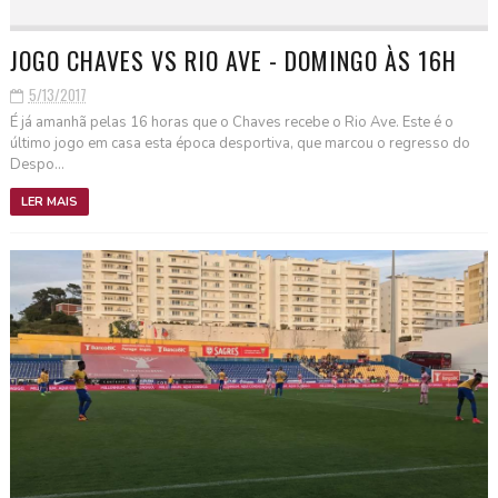
JOGO CHAVES VS RIO AVE - DOMINGO ÀS 16H
5/13/2017
É já amanhã pelas 16 horas que o Chaves recebe o Rio Ave. Este é o
último jogo em casa esta época desportiva, que marcou o regresso do
Despo...
LER MAIS