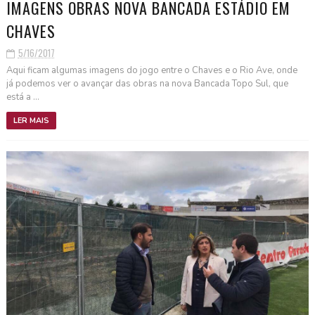
IMAGENS OBRAS NOVA BANCADA ESTÁDIO EM
CHAVES
5/16/2017
Aqui ficam algumas imagens do jogo entre o Chaves e o Rio Ave, onde
já podemos ver o avançar das obras na nova Bancada Topo Sul, que
está a ...
LER MAIS