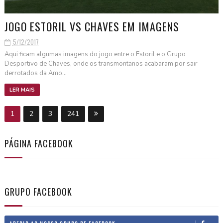
JOGO ESTORIL VS CHAVES EM IMAGENS
5/12/2017
Aqui ficam algumas imagens do jogo entre o Estoril e o Grupo
Desportivo de Chaves, onde os transmontanos acabaram por sair
derrotados da Amo...
LER MAIS
1
2
3
241
PÁGINA FACEBOOK
GRUPO FACEBOOK