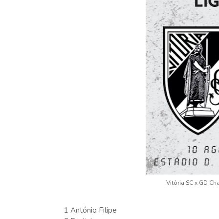
Vitória SC x GD Ch
1 António Filipe