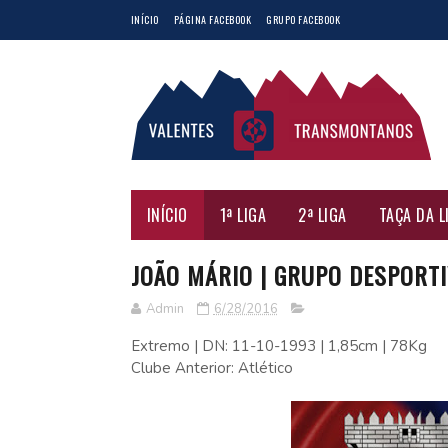
INÍCIO
PÁGINA FACEBOOK
GRUPO FACEBOOK
INÍCIO
1ª LIGA
2ª LIGA
TAÇA DA L
JOÃO MÁRIO | GRUPO DESPORT
Admin
6/28/2016
Extremo | DN: 11-10-1993 | 1,85cm | 78Kg
Clube Anterior: Atlético