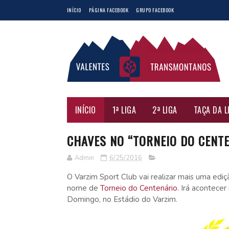
INÍCIO
PÁGINA FACEBOOK
GRUPO FACEBOOK
INÍCIO
1ª LIGA
2ª LIGA
TAÇA DA L
CHAVES NO “TORNEIO DO CENT
Admin
6/25/2016
O Varzim Sport Club vai realizar mais uma ediç
nome de
Torneio do Centenário
. Irá acontece
Domingo, no Estádio do Varzim.