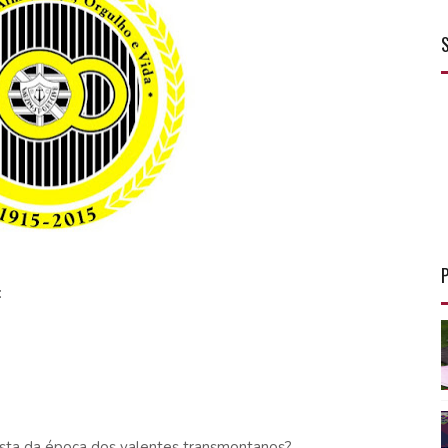
:
uista da época dos valentes transmontanos?