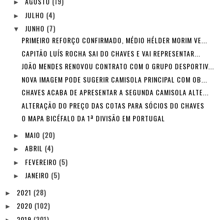
AGOSTO
(19)
►
JULHO
(4)
►
JUNHO
(7)
▼
PRIMEIRO REFORÇO CONFIRMADO, MÉDIO HÉLDER MORIM VE...
CAPITÃO LUÍS ROCHA SAI DO CHAVES E VAI REPRESENTAR...
JOÃO MENDES RENOVOU CONTRATO COM O GRUPO DESPORTIV...
NOVA IMAGEM PODE SUGERIR CAMISOLA PRINCIPAL COM OB...
CHAVES ACABA DE APRESENTAR A SEGUNDA CAMISOLA ALTE...
ALTERAÇÃO DO PREÇO DAS COTAS PARA SÓCIOS DO CHAVES
O MAPA BICÉFALO DA 1ª DIVISÃO EM PORTUGAL
MAIO
(20)
►
ABRIL
(4)
►
FEVEREIRO
(5)
►
JANEIRO
(5)
►
2021
(28)
►
2020
(102)
►
2019
(301)
►