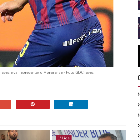
aves e vai representar o Moreirense - Foto GDChaves
1ª Liga