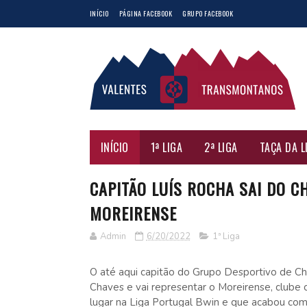
INÍCIO
PÁGINA FACEBOOK
GRUPO FACEBOOK
INÍCIO
1ª LIGA
2ª LIGA
TAÇA DA L
CAPITÃO LUÍS ROCHA SAI DO C
MOREIRENSE
Admin
6/20/2022
1ª Liga
O até aqui capitão do Grupo Desportivo de Cha
Chaves e vai representar o Moreirense, clube
lugar na Liga Portugal Bwin e que acabou co