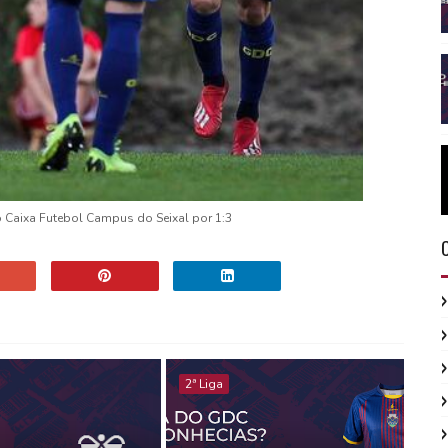
o Caixa Futebol Campus do Seixal por 1:3
2ª Liga