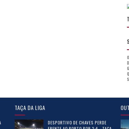
D
Q
S
TAÇA DA LIGA
OU
A
DESPORTIVO DE CHAVES PERDE
FRENTE AO PORTO POR 2:4 - TAÇA