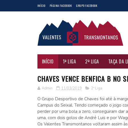
INÍCIO
PÁGINA FACEBOOK
GRUPO FACEBOOK
INÍCIO
1ª LIGA
2ª LIGA
TAÇA DA L
CHAVES VENCE BENFICA B NO SE
Admin
11/03/2019
2ª Liga
O Grupo Desportivo de Chaves foi até à marge
Campus do Seixal. Tendo começado o jogo co
perder por uma bola a zero, conseguiram dar a 
uma, com dois golos de André Luis e por Wag
Os Valentes Transmontanos voltaram assim às 