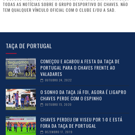
TODAS AS NOTÍCIAS SOBRE O GRUPO DESPORTIVO DE CHAVES. NÃO
TEM QUALQUER VÍNCULO OFICIAL COM O CLUBE E/OU A SAD.
TAÇA DE PORTUGAL
COMEÇOU E ACABOU A FESTA DA TAÇA DE
PORTUGAL PARA O CHAVES FRENTE AO
VALADARES
OUTUBRO 24, 2022
O SONHO DA TAÇA JÁ FOI, AGORA É LIGAPRO
CHAVES PERDE COM O ESPINHO
OUTUBRO 15, 2020
CHAVES PERDEU EM VISEU POR 1:0 E ESTÁ
FORA DA TAÇA DE PORTUGAL
DEZEMBRO 17, 2019