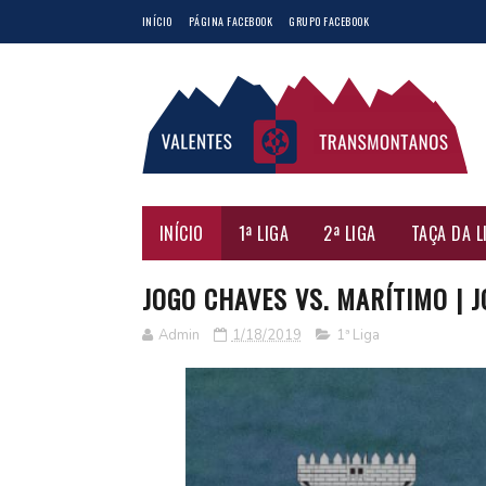
INÍCIO
PÁGINA FACEBOOK
GRUPO FACEBOOK
INÍCIO
1ª LIGA
2ª LIGA
TAÇA DA L
JOGO CHAVES VS. MARÍTIMO | J
Admin
1/18/2019
1ª Liga