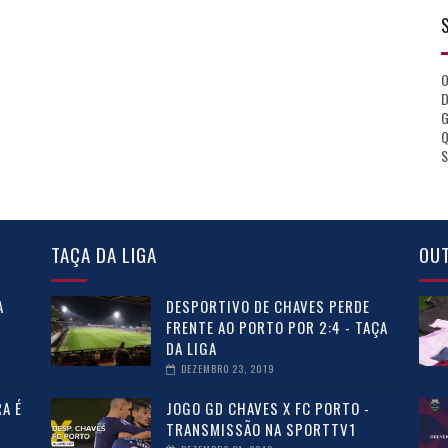
D
Q
S
TAÇA DA LIGA
OU
A
DESPORTIVO DE CHAVES PERDE
FRENTE AO PORTO POR 2:4 - TAÇA
DA LIGA
DEZEMBRO 23, 2019
A É
JOGO GD CHAVES X FC PORTO -
O
TRANSMISSÃO NA SPORTTV1