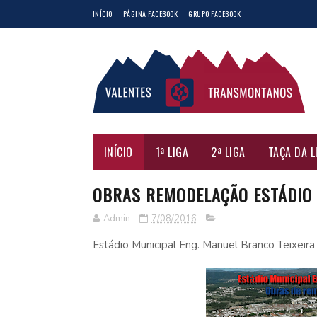
INÍCIO
PÁGINA FACEBOOK
GRUPO FACEBOOK
INÍCIO
1ª LIGA
2ª LIGA
TAÇA DA L
OBRAS REMODELAÇÃO ESTÁDIO
Admin
7/08/2016
Estádio Municipal Eng. Manuel Branco Teixeir