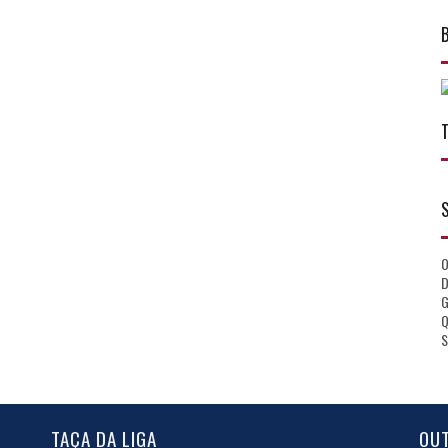
D
Q
S
TAÇA DA LIGA
OU