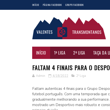
INÍCIO
PÁGINA FACEBOOK
GRUPO FACEBOOK
INÍCIO
1ª LIGA
2ª LIGA
TAÇA DA L
FALTAM 4 FINAIS PARA O DESP
Admin
4/18/2022
2ª Liga
Faltam autenticas 4 finais para o Grupo Despo
futebol português. Com uma temporada que c
gradualmente melhorando a sua performance
mostrado um Desportivo mais robusto e consis