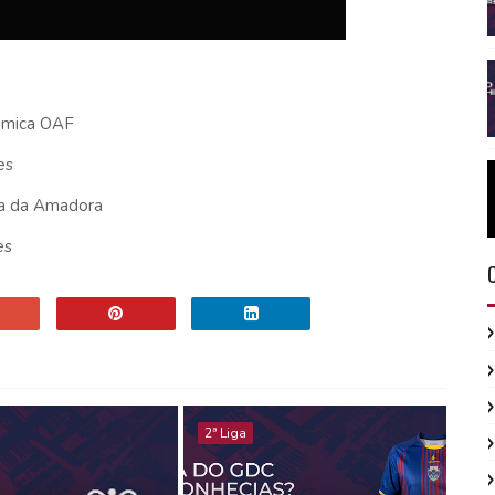
émica OAF
es
la da Amadora
es
2ª Liga