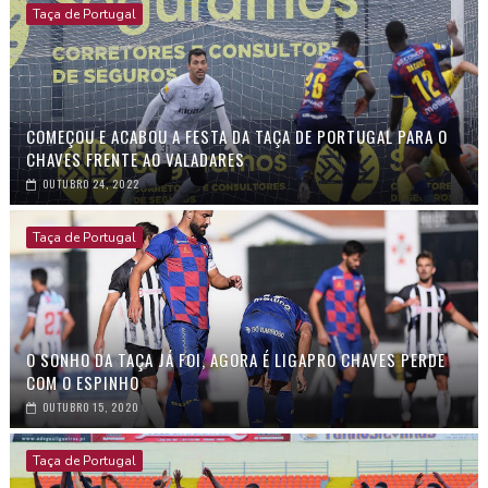
Taça de Portugal
COMEÇOU E ACABOU A FESTA DA TAÇA DE PORTUGAL PARA O
CHAVES FRENTE AO VALADARES
OUTUBRO 24, 2022
Taça de Portugal
O SONHO DA TAÇA JÁ FOI, AGORA É LIGAPRO CHAVES PERDE
COM O ESPINHO
OUTUBRO 15, 2020
Taça de Portugal