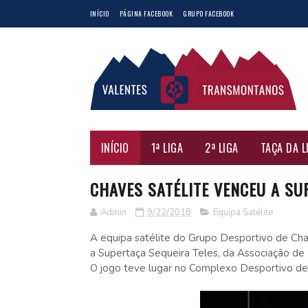
INÍCIO
PÁGINA FACEBOOK
GRUPO FACEBOOK
INÍCIO
1ª LIGA
2ª LIGA
TAÇA DA L
CHAVES SATÉLITE VENCEU A SU
Admin
9/22/2018
Equipa Satélite
A equipa satélite do Grupo Desportivo de Chav
a Supertaça Sequeira Teles, da Associação de 
O jogo teve lugar no Complexo Desportivo de 