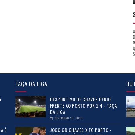
D
Q
S
TAÇA DA LIGA
OU
A
DESPORTIVO DE CHAVES PERDE
FRENTE AO PORTO POR 2:4 - TAÇA
DA LIGA
DEZEMBRO 23, 2019
A É
JOGO GD CHAVES X FC PORTO -